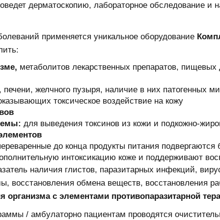
роведет дерматоскопию, лабораторное обследование и 
аболеваний применяется уникальное оборудование
Комп
лить:
зме,
метаболитов лекарственных препаратов, пищевых 
 печени, желчного пузыря, наличие в них патогенных ми
 оказывающих токсическое воздействие на кожу
вов
темы:
для выведения токсинов из кожи и подкожно-жиро
оэлементов
переваренные до конца продукты питания подвергаются
дополнительную интоксикацию коже и поддерживают во
казатель наличия глистов, паразитарных инфекций, вир
, восстановления обмена веществ, восстановления раб
 организма с элементами противопаразитарной тера
граммы / амбулаторно пациентам проводятся очистител