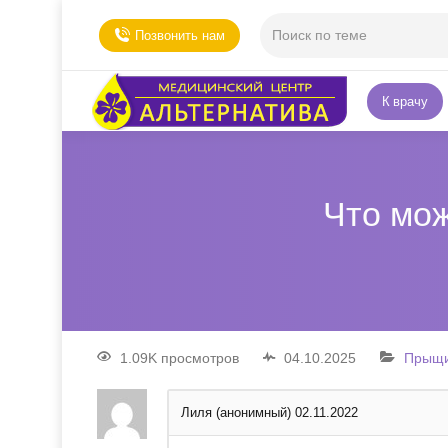
Позвонить нам
К врачу
Что мо
1.09K просмотров
04.10.2025
Прыщ
Лиля (анонимный)
02.11.2022