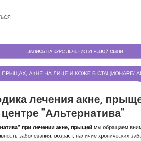
ТЬСЯ
ЗАПИСЬ НА КУРС ЛЕЧЕНИЯ УГРЕВОЙ СЫПИ
 ПРЫЩАХ, АКНЕ НА ЛИЦЕ И КОЖЕ В СТАЦИОНАРЕ/ 
дика лечения акне, прыще
 центре "Альтернатива"
натива" при лечении акне, прыщей
мы обращаем вним
авность заболевания, возраст, наличие хронических заб