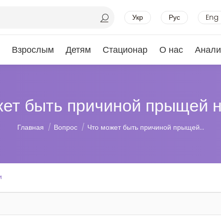
Укр
Рус
Eng
Взрослым
Детям
Стационар
О нас
Анали
жет быть причиной прыщей н
Вы здесь:
Главная
Вопрос
Что может быть причиной прыщей…
и