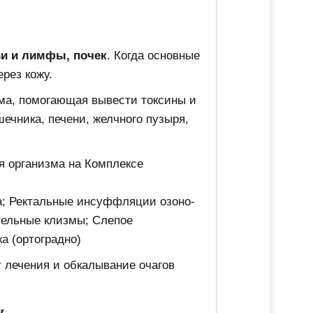
ви и лимфы, почек
. Когда основные
рез кожу.
ма, помогающая вывести токсины и
ечника, печени, желчного пузыря,
я организма на Комплексе
а; Ректальные инсуффляции озоно-
тельные клизмы; Слепое
а (ортоградно)
 лечения и обкалывание очагов