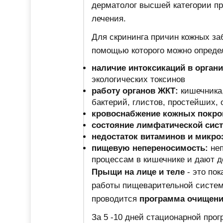
дерматолог высшей категории п
лечения.
Для скрининга причин кожных з
помощью которого можно опреде
наличие интоксикаций в органи
экологических токсинов
работу органов ЖКТ:
кишечника,
бактерий, глистов, простейших,
кровоснабжение кожных покро
состояние лимфатической сис
недостаток витаминов и микр
пищевую непереносимость:
не
процессам в кишечнике и дают 
Прыщи на лице и теле
- это по
работы пищеварительной системы
проводится
программа очищения
За 5 -10 дней стационарной про