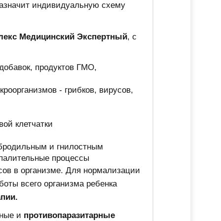
назначит индивидуальную схему
лекс Медицинский Экспертный
, с
добавок, продуктов ГМО,
кроорганизмов - грибков, вирусов,
вой клетчатки
 бродильным и гнилостным
спалительные процессы
усов в организме. Для нормализации
оты всего организма ребенка
пии.
ьные и
противопаразитарные