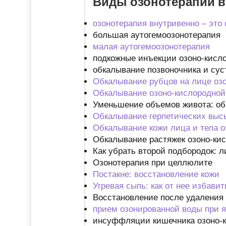
Виды озонотерапии в
озонотерапия внутривенно – это
большая аутогемоозонотерапия
малая аутогемоозонотерапия
подкожные инъекции озоно-кисл
обкалывание позвоночника и сус
Обкалывание рубцов на лице оз
Обкалывание озоно-кислородной
Уменьшение объемов живота: об
Обкалывание герпетических выс
Обкалывание кожи лица и тела 
Обкалывание растяжек озоно-ки
Как убрать второй подбородок: 
Озонотерапия при целлюлите
Постакне: восстановление кожи
Угревая сыпь: как от нее избавит
Восстановление после удаления 
прием озонированной воды при я
инсуффляции кишечника озоно-к