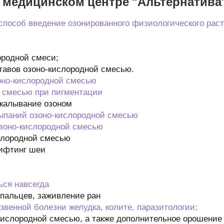
 медицинском центре “Альтернатива
 способ введение озонированного физиологического раст
ородной смеси;
тавов озоно-кислородной смесью.
оно-кислородной смесью
 смесью при пигментации
калывание озоном
ыпаний озоно-кислородной смесью
озоно-кислородной смесью
слородной смесью
лифтинг шеи
ься навсегда
пальцев, заживление ран
звенной болезни желудка, колите, паразитологии;
ислородной смесью, а также дополнительное орошение 