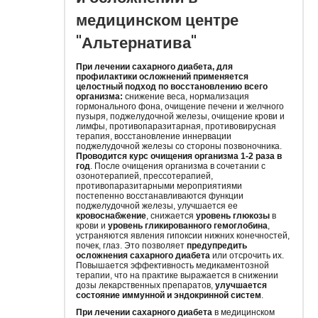
медицинском центре
"Альтернатива"
При лечении сахарного диабета, для
профилактики осложнений применяется
целостный подход по восстановлению всего
организма:
снижение веса, нормализация
гормонального фона, очищение печени и желчного
пузыря, поджелудочной железы, очищение крови и
лимфы, противопаразитарная, противовирусная
терапия, восстановление иннервации
поджелудочной железы со стороны позвоночника.
Проводится курс очищения организма 1-2 раза в
год
. После очищения организма в сочетании с
озонотерапией, прессотерапией,
противопаразитарными мероприятиями
постепенно восстанавливаются функции
поджелудочной железы, улучшается ее
кровоснабжение
, снижается
уровень глюкозы
в
крови и
уровень гликированного гемоглобина
,
устраняются явления гипоксии нижних конечностей,
почек, глаз. Это позволяет
предупредить
осложнения сахарного диабета
или отсрочить их.
Повышается эффективность медикаментозной
терапии, что на практике выражается в снижении
дозы лекарственных препаратов,
улучшается
состояние иммунной и эндокринной систем
.
При лечении сахарного диабета
в медицинском