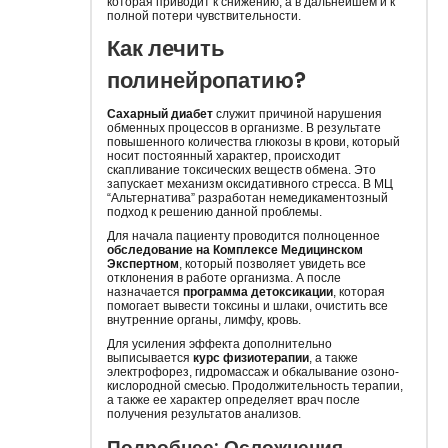
которая приводит к снижению, а в дальнейшем и к
полной потери чувствительности.
Как лечить
полинейропатию?
Сахарный диабет
служит причиной нарушения
обменных процессов в организме. В результате
повышенного количества глюкозы в крови, который
носит постоянный характер, происходит
скапливание токсических веществ обмена. Это
запускает механизм оксидативного стресса. В МЦ
“Альтернатива” разработан немедикаментозный
подход к решению данной проблемы.
Для начала пациенту проводится полноценное
обследование на Комплексе Медицинском
Экспертном
, который позволяет увидеть все
отклонения в работе организма. А после
назначается
программа детоксикации
, которая
помогает вывести токсины и шлаки, очистить все
внутренние органы, лимфу, кровь.
Для усиления эффекта дополнительно
выписывается
курс физиотерапии
, а также
электрофорез, гидромассаж и обкалывание озоно-
кислородной смесью. Продолжительность терапии,
а также ее характер определяет врач после
получения результатов анализов.
Подробнее:
Осложнения