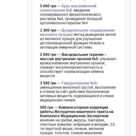
5 600 грн
—
Курс внутривенной
озонотерапии №8
: введение
озонированного физиологического
раствора №4, проведение большой
аутогемоозонотерапии №4
1 300 грн
—
Дуоденальное зондирование
желчного пузыря
:
метод выведения желчи
из желчного пузыря для улучшения
детоксикационной функции печени и
активации иммунной системы
2 000 грн
—
Висцеральная терапия –
массаж внутренних органов №5
: улучшает
кровоснабжение внутренних органов,
снижает инсулинорезистентность и
способствует нормализации обмена
веществ
3 500 грн
—
Гирудотерапия №5
:
уменьшение венозного застоя, воспаления
и отёков за счёт действия биологически
активных веществ, содержащихся в слюне
медицинских пиявок
500 грн
—
Компенсаторная коррекция
работы Желудочно-кишечного тракта на
Комплексе Медицинском Экспертном
:
влияние на грибки, вирусы, бактерии,
глистные инвазии, инфекции в желудке, 12-
ти перстной кишки, печени, желчном
пузыре, толстом, тонком кишечнике