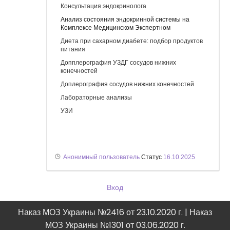
уже после первого этапа, улучшение
Консультация эндокринолога
настроения, выход камня из желчного. В
анализах паразитов не обнаружено,
Анализ состояния эндокринной системы на
Комплексе Медицинском Экспертном
очищение кожи, ушла отечность.
Совет от Надежды Григорьевны: “Если Вы
Диета при сахарном диабете: подбор продуктов
любите себя, займитесь чисткой своего
питания
организма!”
Допплерография УЗДГ сосудов нижних
конечностей
Доплерография сосудов нижних конечностей
Лабораторные анализы
УЗИ
Анонимный пользователь
Статус
16.10.2025
Вход
Наказ МОЗ Украины №2416 от 23.10.2020 г. | Наказ
МОЗ Украины №1301 от 03.06.2020 г.