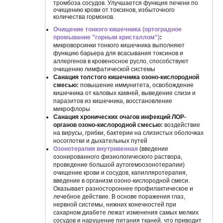
тромбоза сосудов. Улучшается функция печени по
очищению крови от токсинов, избыточного
количества гормонов.
Очищение тонкого кишечника (ортоградное
промывание "горным кристаллом")
:
микроворсинки тонкого кишечника выполняют
функцию барьера для всасывания токсинов и
аллергенов в кровеносное русло, способствуют
очищению лимфатической системы
Санация толстого кишечника озоно-кислородной
смесью:
повышение иммунитета, освобождение
кишечника от каловых камней, выведение слизи и
паразитов из кишечника, восстановление
микрофлоры
Санация хронических очагов инфекций ЛОР-
органов озоно-кислородной смесью:
воздействие
на вирусы, грибки, бактерии на слизистых оболочках
носоглотки и дыхательных путей
Озонотерапия внутривенная
(введение
озонированного физиологического раствора,
проведение большой аутогемоозонотерапии)
очищение крови и сосудов, капилляротерапия,
введение в организм озоно-кислородной смеси.
Оказывает разностороннее профилактическое и
лечебное действие. В основе поражения глаз,
нервной системы, нижних конечностей при
сахарном диабете лежат изменения самых мелких
сосудов и нарушение питания тканей, что приводит