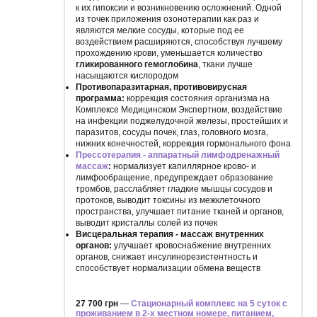
к их гипоксии и возникновению осложнений. Одной
из точек приложения озонотерапии как раз и
являются мелкие сосуды, которые под ее
воздействием расширяются, способствуя лучшему
прохождению крови, уменьшается количество
гликированного гемоглобина
, ткани лучше
насыщаются кислородом
Противопаразитарная, противовирусная
программа:
коррекция состояния организма на
Комплексе Медицинском Экспертном, воздействие
на инфекции поджелудочной железы, простейших и
паразитов, сосуды почек, глаз, головного мозга,
нижних конечностей, коррекция гормонального фона
Прессотерапия - аппаратный лимфодренажный
массаж
:
нормализует капиллярное крово- и
лимфообращение, предупреждает образование
тромбов, расслабляет гладкие мышцы сосудов и
протоков, выводит токсины из межклеточного
пространства, улучшает питание тканей и органов,
выводит кристаллы солей из почек
Висцеральная терапия - массаж внутренних
органов:
улучшает кровоснабжение внутренних
органов, снижает инсулинорезистентность и
способствует нормализации обмена веществ
27 700 грн
—
Стационарный комплекс на 5 суток с
проживанием в 2-х местном номере, питанием,