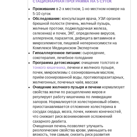
СТАЦИОНАРНАЯ ПРОГРАММА НА 5 СУТОК
Проживание
в 2-х местном, 1-но местном номере на
5-10 суток
Обследование:
консультация врача, УЗИ органов
брюшной полости (печень, желчный пузырь,
желчные протоки, поджелудочная железа,
селезенка) и почек, ЭКГ, определение вирусов,
аллергенов, паразитов, дефицита витаминов и
микроэлементов, пищевой непереносимости на
Комплексе Медицинском Экспертном
Гипоаллергенное питание:
сыроедение,
сокотерапия, лечебное голодание
Программа детоксикации:
очищение толстого и
тонкого кишечника
, печени и желчного пузыря,
почек, микроклизмы с озонированным маслом,
приём озонированной воды, противопаразитарных,
желчегонных, почечных чаёв, массаж
Очищение желчного пузыря и печени
нормализует
свойства желчи по расщеплению жиров и
регулирует работу кишечника по ликвидации
запоров. Нормализуется холестериновый обмен,
приостанавливается отложение холестерина в
сосудах сердца, мозга, почек, нижних конечностей,
что снижает риск возникновения осложнений
сахарного диабета.
Очищенная печень позволяет улучшить
реологические свойства крови, уменьшить ее
вязкость, тем самым, снизить риск развития