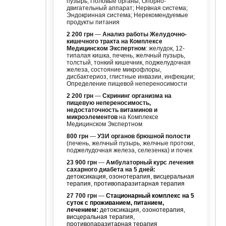
пузырь; Половые органы; Опорно-
двигательный аппарат; Нервная система;
Эндокринная система; Нерекомендуемые
продукты питания
2 200 грн
—
Анализ работы Желудочно-
кишечного тракта на Комплексе
Медицинском Экспертном
: желудок, 12-
типалая кишка, печень, желчный пузырь,
толстый, тонкий кишечник, поджелудочная
железа, состояние микрофлоры,
дисбактериоз, глистные инвазии, инфекции;
Определение пищевой непереносимости
2 200 грн
—
Скрининг организма на
пищевую непереносимость,
недостаточность витаминов и
микроэлементов
на Комплексе
Медицинском Экспертном
800 грн
—
УЗИ органов брюшной полости
(печень, желчный пузырь, желчные протоки,
поджелудочная железа, селезенка) и почек
23 900 грн
—
Амбулаторный курс лечения
сахарного диабета на 5 дней:
детоксикация, озонотерапия, висцеральная
терапия, противопаразитарная терапия
27 700 грн
—
Стационарный комплекс на 5
суток с проживанием, питанием,
лечением:
детоксикация, озонотерапия,
висцеральная терапия,
противопаразитарная терапия