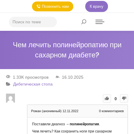
Позвонить нам
К врачу
Чем лечить полинейропатию при
сахарном диабете?
1.33K просмотров
16.10.2025
Дибетическая стопа
0
Роман (анонимный)
12.11.2022
0
комментариев
Поставили диагноз –
полинейропатия
.
Чем лечить? Как сохранить ноги при сахарном