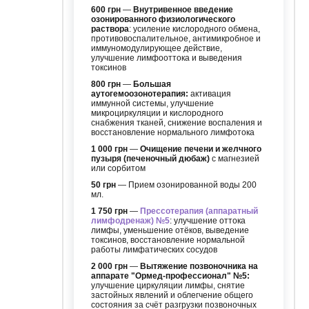
600 грн
—
Внутривенное введение
озонированного физиологического
раствора
: усиление кислородного обмена,
противовоспалительное, антимикробное и
иммуномодулирующее действие,
улучшение лимфооттока и выведения
токсинов
800 грн
—
Большая
аутогемоозонотерапия:
активация
иммунной системы, улучшение
микроциркуляции и кислородного
снабжения тканей, снижение воспаления и
восстановление нормального лимфотока
1 000 грн
—
Очищение печени и желчного
пузыря (печеночный дюбаж)
с магнезией
или сорбитом
50 грн
— Прием озонированной воды 200
мл.
1 750 грн
—
Прессотерапия (аппаратный
лимфодренаж) №5
: улучшение оттока
лимфы, уменьшение отёков, выведение
токсинов, восстановление нормальной
работы лимфатических сосудов
2 000 грн
—
Вытяжение позвоночника на
аппарате "Ормед-профессионал" №5:
улучшение циркуляции лимфы, снятие
застойных явлений и облегчение общего
состояния за счёт разгрузки позвоночных