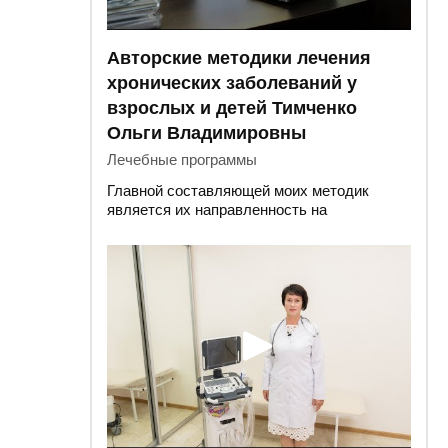
Авторские методики лечения
хронических заболеваний у
взрослых и детей Тимченко
Ольги Владимировны
Лечебные программы
Главной составляющей моих методик
является их направленность на
ВОССТАНОВЛЕНИЕ РАБОТЫ ВСЕГО
ОРГАНИЗМА,
а не терапия отдельных
симптомов. Мой подход к лечению
позволяет эффективно бороться даже с
хроническими заболеваниями, от которых
отказываются многие врачи – главный врач
медицинского центра «Альтернатива» и
автор методик Тимченко Ольга
Владимировна.
Цель нашей работы
– восстановить
обмен веществ в организме, избавить Вас
от приема лекарств, включить