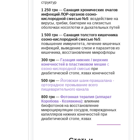
структур
1 250 грн
—
Санация хронических очагов
инфекций ЛОР-органов озоно-
кислородной смесью №5
: воздействие на
вирусы, грибки, бактерии на слизистых
оболочках носоглотки и дыхательных путей
1 500 грн
—
Санация толстого кишечника
озоно-кислородной смесью №5
:
повышение иммунитета, лечение кишечных
инфекций, выведение слизи и паразитов из
кишечника, восстановление микрофлоры
300 грн
—
Газация нижних / верхних
конечностей в пластиковом мешке
с
озоно-кислородной смесью
при
диабетической стопе, язвах конечностей
500 грн
—
Йоговская шанк-пракшалана -
ортоградное промывание всего
пищеварительного канала
800 грн
—
Фотонная терапия (аппарат
Коробова - Козявкина):
влияние
биофотонов на восстановление
микроциркуляции сосудов, поврежденных
капилляров нижних конечностей при
диабетической стопе, язвах