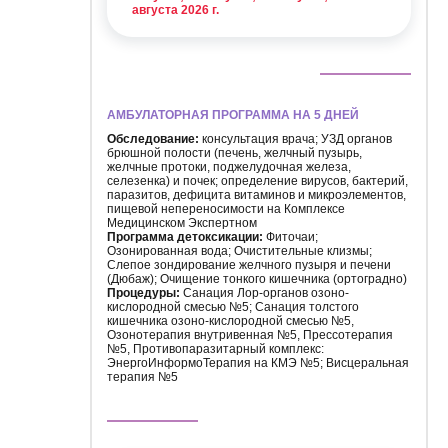
августа 2026 г.
АМБУЛАТОРНАЯ ПРОГРАММА НА 5 ДНЕЙ
Обследование:
консультация врача; УЗД органов
брюшной полости (печень, желчный пузырь,
желчные протоки, поджелудочная железа,
селезенка) и почек; определение вирусов, бактерий,
паразитов, дефицита витаминов и микроэлементов,
пищевой непереносимости на Комплексе
Медицинском Экспертном
Программа детоксикации:
Фиточаи;
Озонированная вода; Очистительные клизмы;
Слепое зондирование желчного пузыря и печени
(Дюбаж); Очищение тонкого кишечника (ортоградно)
Процедуры:
Санация Лор-органов озоно-
кислородной смесью №5; Санация толстого
кишечника озоно-кислородной смесью №5,
Озонотерапия внутривенная №5, Прессотерапия
№5, Противопаразитарный комплекс:
ЭнергоИнформоТерапия на КМЭ №5; Висцеральная
терапия №5